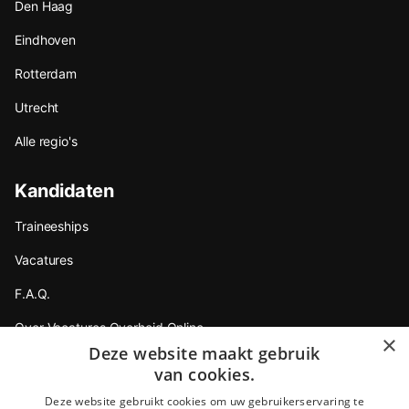
Den Haag
Eindhoven
Rotterdam
Utrecht
Alle regio's
Kandidaten
Traineeships
Vacatures
F.A.Q.
Over Vacatures Overheid Online
×
Deze website maakt gebruik
YoungCapital IOS App
van cookies.
YoungCapital Android App
Deze website gebruikt cookies om uw gebruikerservaring te