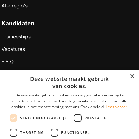
Alle regio's
Kandidaten
Traineeships
Vacatures
F.A.Q.
Over Vacatures Overheid Online
×
Deze website maakt gebruik
van cookies.
YoungCapital IOS App
Deze website gebruikt cookies om uw gebruikerservaring te
YoungCapital Android App
verbeteren. Door onze website te gebruiken, stemt u in met alle
cookies in overeenstemming met ons Cookiebeleid.
Lees verder
Werkgevers
STRIKT NOODZAKELIJK
PRESTATIE
Hoofdkantoor Hoofddorp
TARGETING
FUNCTIONEEL