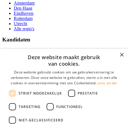
Amsterdam
Den Haag
Eindhoven
Rotterdam
Utrecht
Alle regio's
Kandidaten
Traineeships
×
Vacatures
Deze website maakt gebruik
F.A.Q.
van cookies.
Over Vacatures Overheid Online
YoungCapital IOS App
Deze website gebruikt cookies om uw gebruikerservaring te
YoungCapital Android App
verbeteren. Door onze website te gebruiken, stemt u in met alle
cookies in overeenstemming met ons Cookiebeleid.
Lees verder
Werkgevers
STRIKT NOODZAKELIJK
PRESTATIE
Hoofdkantoor Hoofddorp
TARGETING
FUNCTIONEEL
Social
NIET-GECLASSIFICEERD