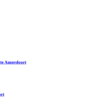
nte Amersfoort
ort