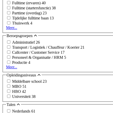
Fulltime (ervaren)
40
Fulltime (startersfunctie)
38
Parttime (overdag)
23
Tijdelijke fulltime baan
13
Thuiswerk
4
Meer...
Beroepsgroepen
Administratief
26
Transport / Logistiek / Chauffeur / Koerier
21
Callcenter / Customer Service
17
Personeel & Organisatie / HRM
5
Productie
4
Meer...
Opleidingsniveaus
Middelbare school
23
MBO
51
HBO
42
Universiteit
38
Talen
Nederlands
61