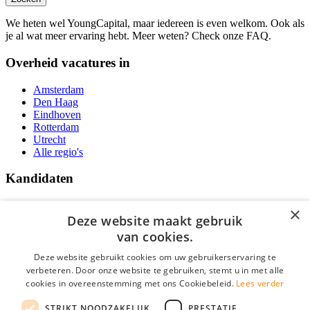
We heten wel YoungCapital, maar iedereen is even welkom. Ook als
je al wat meer ervaring hebt. Meer weten? Check onze FAQ.
Overheid vacatures in
Amsterdam
Den Haag
Eindhoven
Rotterdam
Utrecht
Alle regio's
Kandidaten
Traineeships
×
Vacatures
Deze website maakt gebruik
F.A.Q.
van cookies.
Over Vacatures Overheid Online
YoungCapital IOS App
Deze website gebruikt cookies om uw gebruikerservaring te
YoungCapital Android App
verbeteren. Door onze website te gebruiken, stemt u in met alle
cookies in overeenstemming met ons Cookiebeleid.
Lees verder
Werkgevers
STRIKT NOODZAKELIJK
PRESTATIE