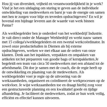
Hou jij van diversiteit, vrijheid en verantwoordelijkheid in je werk?
Vind je het een uitdaging om sturing te geven aan de individuele
ontwikkeling van medewerkers en barst je van de energie om samen
met hen te zorgen voor blije en tevreden opdrachtgevers? En wil je
bovenal een bijdrage leveren aan de waarde van werk binnen
Pantar?
Als werkbegeleider ben je onderdeel van het werkbedrijf Industrie.
Je valt direct onder de Manager Werkbedrijf en werkt nauw samen
met 15 collega's/werkbegeleiders en een tweetal werkcoördinator. In
zowel onze productiehallen in Diemen als bij externe
opdrachtgevers, werken we met elkaar aan de orders van onze
klanten. Denk aan het inpakken, verpakken en ompakken van
artikelen tot het prepareren van goodie bags of kerstpakketten.Je
begeleidt een team van circa 50 medewerkers met een afstand tot de
arbeidsmarkt. Dit doe je samen met de coach, die de regie heeft op
de ontwikkeling en plaatsing van de medewerkers. Als
werkbegeleider voer je regie op de uitvoering van de
werkzaamheden, organiseert en coördineert de werkprocessen op de
werkvloer. Je wijst werkzaamheden toe en draagt hierbij zorg voor
een gestructureerde planning en een kwalitatief goede en tijdige
afhandeling. Je faciliteert de medewerkers, zodat ze hun werk veilig,
efficiënt en effectief kunnen uitvoeren.