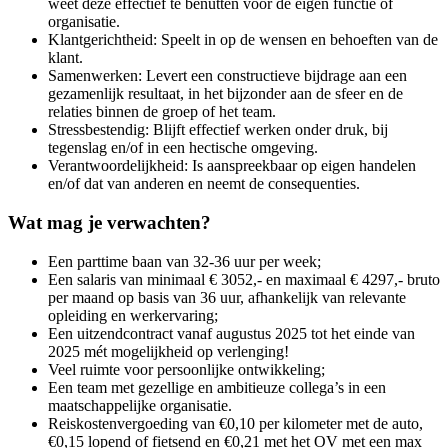
weet deze effectief te benutten voor de eigen functie of
organisatie.
Klantgerichtheid: Speelt in op de wensen en behoeften van de
klant.
Samenwerken: Levert een constructieve bijdrage aan een
gezamenlijk resultaat, in het bijzonder aan de sfeer en de
relaties binnen de groep of het team.
Stressbestendig: Blijft effectief werken onder druk, bij
tegenslag en/of in een hectische omgeving.
Verantwoordelijkheid: Is aanspreekbaar op eigen handelen
en/of dat van anderen en neemt de consequenties.
Wat mag je verwachten?
Een parttime baan van 32-36 uur per week;
Een salaris van minimaal € 3052,- en maximaal € 4297,- bruto
per maand op basis van 36 uur, afhankelijk van relevante
opleiding en werkervaring;
Een uitzendcontract vanaf augustus 2025 tot het einde van
2025 mét mogelijkheid op verlenging!
Veel ruimte voor persoonlijke ontwikkeling;
Een team met gezellige en ambitieuze collega’s in een
maatschappelijke organisatie.
Reiskostenvergoeding van €0,10 per kilometer met de auto,
€0,15 lopend of fietsend en €0,21 met het OV met een max