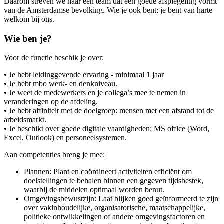
Daarom streven we naar een team dat een goede afspiegeling vormt
van de Amsterdamse bevolking. Wie je ook bent: je bent van harte
welkom bij ons.
Wie ben je?
Voor de functie beschik je over:
• Je hebt leidinggevende ervaring - minimaal 1 jaar
• Je hebt mbo werk- en denkniveau.
• Je weet de medewerkers en je collega’s mee te nemen in
veranderingen op de afdeling.
• Je hebt affiniteit met de doelgroep: mensen met een afstand tot de
arbeidsmarkt.
• Je beschikt over goede digitale vaardigheden: MS office (Word,
Excel, Outlook) en personeelsystemen.
Aan competenties breng je mee:
Plannen: Plant en coördineert activiteiten efficiënt om
doelstellingen te behalen binnen een gegeven tijdsbestek,
waarbij de middelen optimaal worden benut.
Omgevingsbewustzijn: Laat blijken goed geïnformeerd te zijn
over vakinhoudelijke, organisatorische, maatschappelijke,
politieke ontwikkelingen of andere omgevingsfactoren en