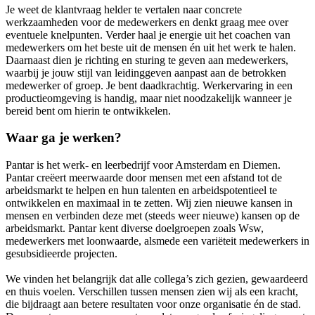
Je weet de klantvraag helder te vertalen naar concrete
werkzaamheden voor de medewerkers en denkt graag mee over
eventuele knelpunten. Verder haal je energie uit het coachen van
medewerkers om het beste uit de mensen én uit het werk te halen.
Daarnaast dien je richting en sturing te geven aan medewerkers,
waarbij je jouw stijl van leidinggeven aanpast aan de betrokken
medewerker of groep. Je bent daadkrachtig. Werkervaring in een
productieomgeving is handig, maar niet noodzakelijk wanneer je
bereid bent om hierin te ontwikkelen.
Waar ga je werken?
Pantar is het werk- en leerbedrijf voor Amsterdam en Diemen.
Pantar creëert meerwaarde door mensen met een afstand tot de
arbeidsmarkt te helpen en hun talenten en arbeidspotentieel te
ontwikkelen en maximaal in te zetten. Wij zien nieuwe kansen in
mensen en verbinden deze met (steeds weer nieuwe) kansen op de
arbeidsmarkt. Pantar kent diverse doelgroepen zoals Wsw,
medewerkers met loonwaarde, alsmede een variëteit medewerkers in
gesubsidieerde projecten.
We vinden het belangrijk dat alle collega’s zich gezien, gewaardeerd
en thuis voelen. Verschillen tussen mensen zien wij als een kracht,
die bijdraagt aan betere resultaten voor onze organisatie én de stad.