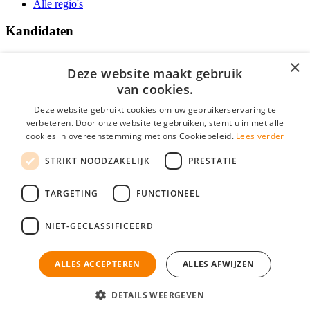
Alle regio's
Kandidaten
Traineeships
×
Vacatures
Deze website maakt gebruik
F.A.Q.
van cookies.
Over Vacatures Overheid Online
YoungCapital IOS App
Deze website gebruikt cookies om uw gebruikerservaring te
YoungCapital Android App
verbeteren. Door onze website te gebruiken, stemt u in met alle
cookies in overeenstemming met ons Cookiebeleid.
Lees verder
Werkgevers
STRIKT NOODZAKELIJK
PRESTATIE
Hoofdkantoor Hoofddorp
TARGETING
FUNCTIONEEL
Social
NIET-GECLASSIFICEERD
ALLES ACCEPTEREN
ALLES AFWIJZEN
Mogen wij cookies plaatsen? Check hier ons
cookiestatement
Vacatures Overheid is onderdeel van YoungCapital • © 2026 • KvK nr:
34199416 •
Algemene voorwaarden
•
Privacy
Contact
•
YoungCapital score
DETAILS WEERGEVEN
Ok
4.3 - 3366 reviews