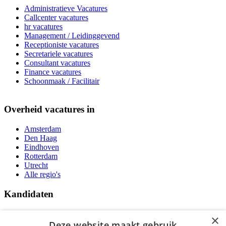
Administratieve Vacatures
Callcenter vacatures
hr vacatures
Management / Leidinggevend
Receptioniste vacatures
Secretariele vacatures
Consultant vacatures
Finance vacatures
Schoonmaak / Facilitair
Overheid vacatures in
Amsterdam
Den Haag
Eindhoven
Rotterdam
Utrecht
Alle regio's
Kandidaten
Traineeships
×
Vacatures
Deze website maakt gebruik