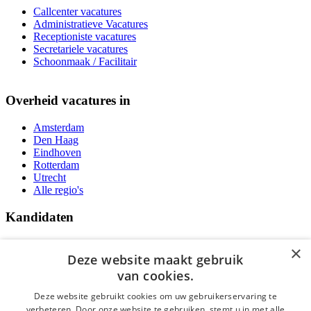
Callcenter vacatures
Administratieve Vacatures
Receptioniste vacatures
Secretariele vacatures
Schoonmaak / Facilitair
Overheid vacatures in
Amsterdam
Den Haag
Eindhoven
Rotterdam
Utrecht
Alle regio's
Kandidaten
Traineeships
×
Vacatures
Deze website maakt gebruik
F.A.Q.
van cookies.
Over Vacatures Overheid Online
YoungCapital IOS App
Deze website gebruikt cookies om uw gebruikerservaring te
YoungCapital Android App
verbeteren. Door onze website te gebruiken, stemt u in met alle