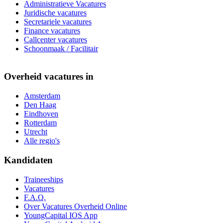
Administratieve Vacatures
Juridische vacatures
Secretariele vacatures
Finance vacatures
Callcenter vacatures
Schoonmaak / Facilitair
Overheid vacatures in
Amsterdam
Den Haag
Eindhoven
Rotterdam
Utrecht
Alle regio's
Kandidaten
Traineeships
Vacatures
F.A.Q.
Over Vacatures Overheid Online
YoungCapital IOS App