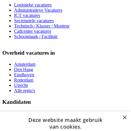
Logistieke vacatures
Administratieve Vacatures
ICT vacatures
Secretariele vacatures
Technisch / Klusser / Monteur
Callcenter vacatures
Schoonmaak / Facilitair
Overheid vacatures in
Amsterdam
Den Haag
Eindhoven
Rotterdam
Utrecht
Alle regio's
Kandidaten
Traineeships
×
Vacatures
Deze website maakt gebruik
F.A.Q.
van cookies.
Over Vacatures Overheid Online