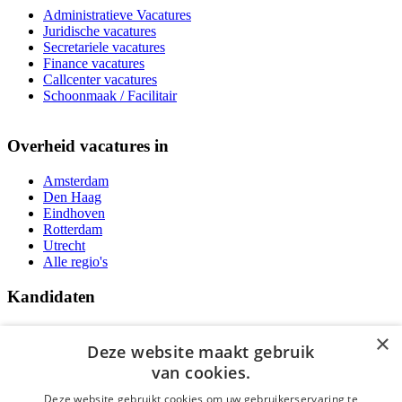
Administratieve Vacatures
Juridische vacatures
Secretariele vacatures
Finance vacatures
Callcenter vacatures
Schoonmaak / Facilitair
Overheid vacatures in
Amsterdam
Den Haag
Eindhoven
Rotterdam
Utrecht
Alle regio's
Kandidaten
Traineeships
×
Vacatures
Deze website maakt gebruik
F.A.Q.
van cookies.
Over Vacatures Overheid Online
YoungCapital IOS App
Deze website gebruikt cookies om uw gebruikerservaring te