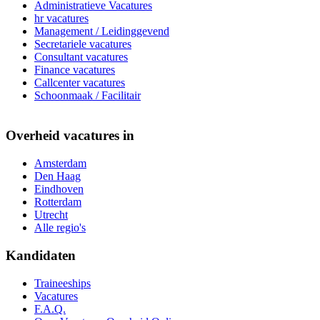
Administratieve Vacatures
hr vacatures
Management / Leidinggevend
Secretariele vacatures
Consultant vacatures
Finance vacatures
Callcenter vacatures
Schoonmaak / Facilitair
Overheid vacatures in
Amsterdam
Den Haag
Eindhoven
Rotterdam
Utrecht
Alle regio's
Kandidaten
Traineeships
Vacatures
F.A.Q.