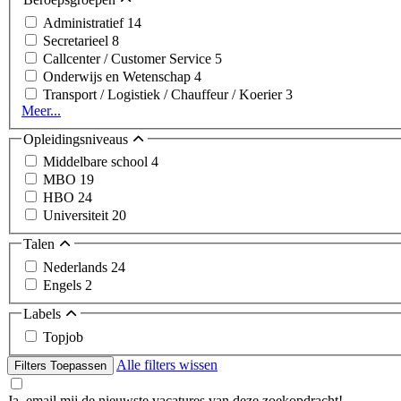
Administratief
14
Secretarieel
8
Callcenter / Customer Service
5
Onderwijs en Wetenschap
4
Transport / Logistiek / Chauffeur / Koerier
3
Meer...
Opleidingsniveaus
Middelbare school
4
MBO
19
HBO
24
Universiteit
20
Talen
Nederlands
24
Engels
2
Labels
Topjob
Alle filters wissen
Filters Toepassen
Ja, email mij de nieuwste vacatures van deze zoekopdracht!