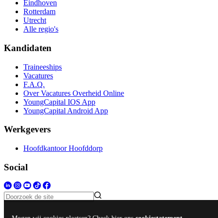
Eindhoven
Rotterdam
Utrecht
Alle regio's
Kandidaten
Traineeships
Vacatures
F.A.Q.
Over Vacatures Overheid Online
YoungCapital IOS App
YoungCapital Android App
Werkgevers
Hoofdkantoor Hoofddorp
Social