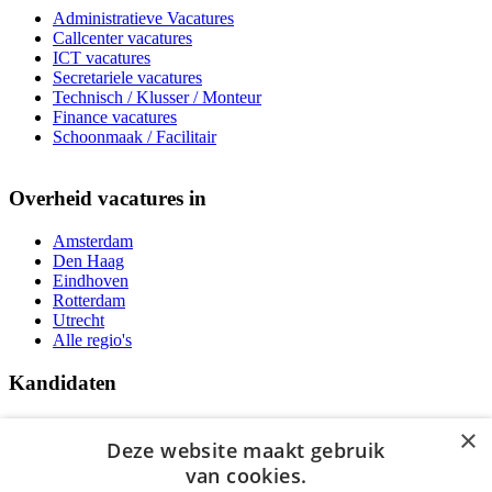
Administratieve Vacatures
Callcenter vacatures
ICT vacatures
Secretariele vacatures
Technisch / Klusser / Monteur
Finance vacatures
Schoonmaak / Facilitair
Overheid vacatures in
Amsterdam
Den Haag
Eindhoven
Rotterdam
Utrecht
Alle regio's
Kandidaten
Traineeships
×
Vacatures
Deze website maakt gebruik
F.A.Q.
van cookies.
Over Vacatures Overheid Online