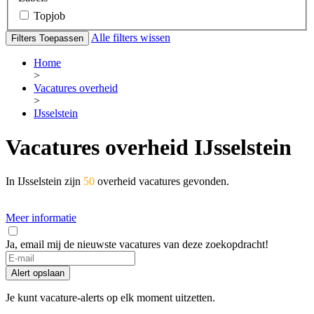
Topjob
Alle filters wissen
Filters Toepassen
Home
>
Vacatures overheid
>
IJsselstein
Vacatures overheid IJsselstein
In IJsselstein zijn
50
overheid vacatures gevonden.
Meer informatie
Ja, email mij de nieuwste vacatures van deze zoekopdracht!
If
you
Alert opslaan
are
a
Je kunt vacature-alerts op elk moment uitzetten.
human,