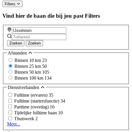
ignore
Filters
this
field
Vind hier de baan die bij jou past
Filters
Zoeken
Zoeken
Afstanden
Binnen 10 km
23
Binnen 25 km
50
Binnen 50 km
105
Binnen 100 km
134
Dienstverbanden
Fulltime (ervaren)
35
Fulltime (startersfunctie)
34
Parttime (overdag)
16
Tijdelijke fulltime baan
10
Thuiswerk
2
Meer...