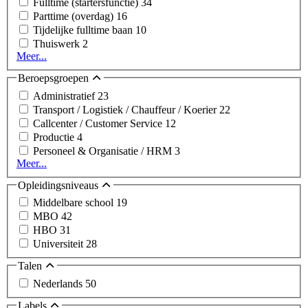
Fulltime (startersfunctie)
34
Parttime (overdag)
16
Tijdelijke fulltime baan
10
Thuiswerk
2
Meer...
Beroepsgroepen
Administratief
23
Transport / Logistiek / Chauffeur / Koerier
22
Callcenter / Customer Service
12
Productie
4
Personeel & Organisatie / HRM
3
Meer...
Opleidingsniveaus
Middelbare school
19
MBO
42
HBO
31
Universiteit
28
Talen
Nederlands
50
Labels