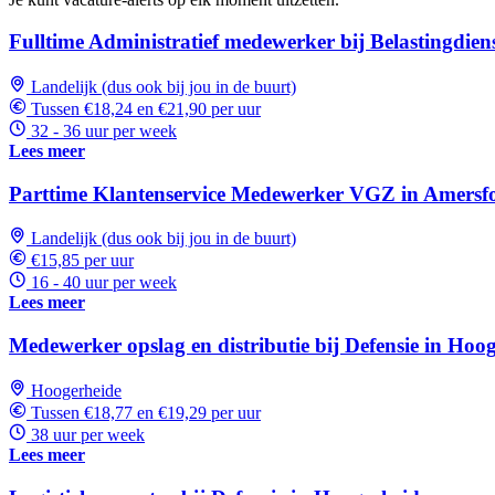
human,
ignore
Fulltime Administratief medewerker bij Belastingdien
this
field
Landelijk (dus ook bij jou in de buurt)
Tussen €18,24 en €21,90 per uur
32 - 36 uur per week
Lees meer
Parttime Klantenservice Medewerker VGZ in Amersf
Landelijk (dus ook bij jou in de buurt)
€15,85 per uur
16 - 40 uur per week
Lees meer
Medewerker opslag en distributie bij Defensie in Hoo
Hoogerheide
Tussen €18,77 en €19,29 per uur
38 uur per week
Lees meer