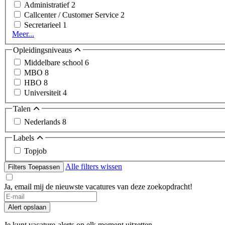
Administratief
2
Callcenter / Customer Service
2
Secretarieel
1
Meer...
Opleidingsniveaus
Middelbare school
6
MBO
8
HBO
8
Universiteit
4
Talen
Nederlands
8
Labels
Topjob
Alle filters wissen
Filters Toepassen
Ja, email mij de nieuwste vacatures van deze zoekopdracht!
If
you
Alert opslaan
are
a
Je kunt vacature-alerts op elk moment uitzetten.