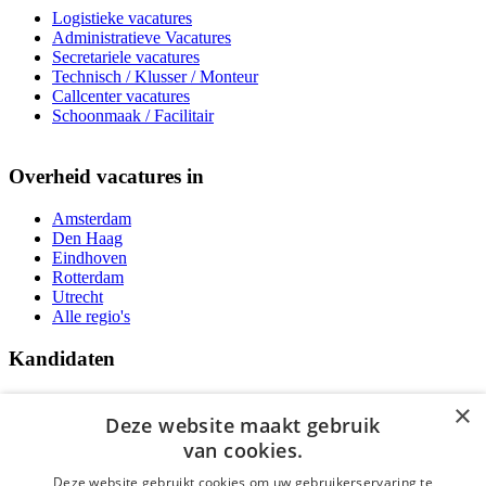
Logistieke vacatures
Administratieve Vacatures
Secretariele vacatures
Technisch / Klusser / Monteur
Callcenter vacatures
Schoonmaak / Facilitair
Overheid vacatures in
Amsterdam
Den Haag
Eindhoven
Rotterdam
Utrecht
Alle regio's
Kandidaten
Traineeships
×
Vacatures
Deze website maakt gebruik
F.A.Q.
van cookies.
Over Vacatures Overheid Online
YoungCapital IOS App
Deze website gebruikt cookies om uw gebruikerservaring te