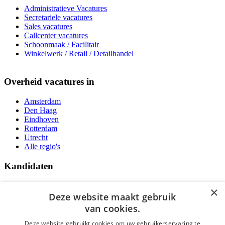
Administratieve Vacatures
Secretariele vacatures
Sales vacatures
Callcenter vacatures
Schoonmaak / Facilitair
Winkelwerk / Retail / Detailhandel
Overheid vacatures in
Amsterdam
Den Haag
Eindhoven
Rotterdam
Utrecht
Alle regio's
Kandidaten
Traineeships
×
Vacatures
Deze website maakt gebruik
F.A.Q.
van cookies.
Over Vacatures Overheid Online
YoungCapital IOS App
Deze website gebruikt cookies om uw gebruikerservaring te