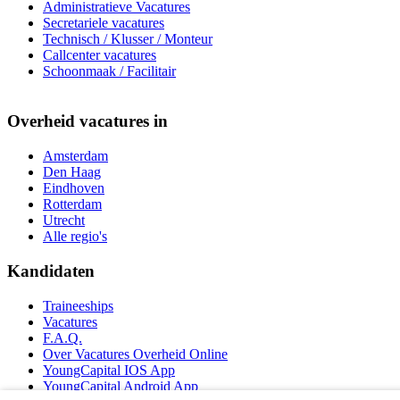
Administratieve Vacatures
Secretariele vacatures
Technisch / Klusser / Monteur
Callcenter vacatures
Schoonmaak / Facilitair
Overheid vacatures in
Amsterdam
Den Haag
Eindhoven
Rotterdam
Utrecht
Alle regio's
Kandidaten
Traineeships
Vacatures
F.A.Q.
Over Vacatures Overheid Online
YoungCapital IOS App
YoungCapital Android App