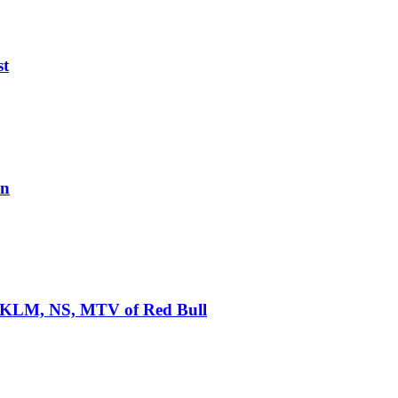
st
en
N, KLM, NS, MTV of Red Bull