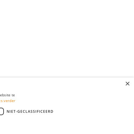
×
ebsite te
es verder
NIET-GECLASSIFICEERD