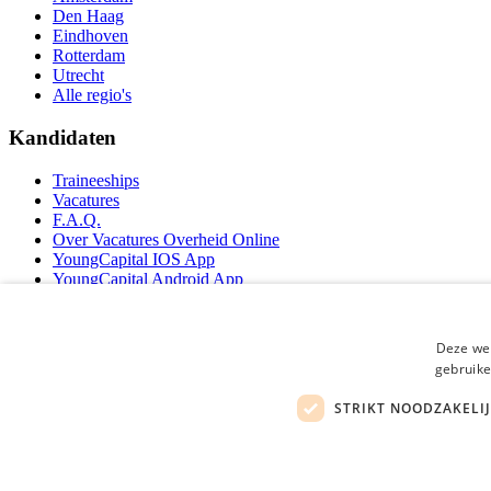
Den Haag
Eindhoven
Rotterdam
Utrecht
Alle regio's
Kandidaten
Traineeships
Vacatures
F.A.Q.
Over Vacatures Overheid Online
YoungCapital IOS App
YoungCapital Android App
Werkgevers
Deze web
Hoofdkantoor Hoofddorp
gebruike
Social
STRIKT NOODZAKELI