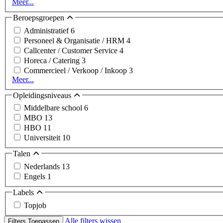
Meer...
Beroepsgroepen
Administratief
6
Personeel & Organisatie / HRM
4
Callcenter / Customer Service
4
Horeca / Catering
3
Commercieel / Verkoop / Inkoop
3
Meer...
Opleidingsniveaus
Middelbare school
6
MBO
13
HBO
11
Universiteit
10
Talen
Nederlands
13
Engels
1
Labels
Topjob
Alle filters wissen
Filters Toepassen