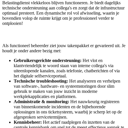
Belastingdienst vlekkeloos blijven functioneren. Je biedt dagelijks
technische ondersteuning aan collega's en zorgt dat de infrastructuur
optimaal presteert. Een dynamische rol vol afwisseling, waarin je
bovendien volop de ruimte krijgt om je professioneel verder te
ontplooien!
Als functioneel beheerder ziet jouw takenpakket er gevarieerd uit. Je
houdt je onder andere bezig met:
Gebruikersgerichte ondersteuning:
Het vlot en
klantvriendelijk te woord staan van interne collega's via
uiteenlopende kanalen, zoals telefonie, chatberichten of via
het digitale selfserviceportaal.
Technische troubleshooting:
Het analyseren en verhelpen
van software-, hardware- en systeemstoringen door slim
gebruik te maken van jouw inzicht in moderne
werkplekapplicaties en platformen.
Administratie & monitoring:
Het nauwkeurig registreren
van binnenkomende incidenten en de bijbehorende
oplossingen in ons ticketsysteem, waarbij je scherp let op de
afgesproken servicetermijnen.
Kennisbeheer:
Het actief raadplegen én inzetten van de
centrale kennisbank om snel tot de meest effectieve aanpak te