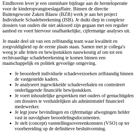
Eindhoven lever je een onmisbare bijdrage aan de hersteloperatie
voor de kinderopvangtoeslagaffaire. Binnen de directie
Buitengewone Zaken Blauw (BZB) werk je aan het project
Individuele Schadeberekening (ISB). Je duikt diep in complexe
dossiers van ouders die niet akkoord zijn gegaan met een regulier
aanbod en voert hiervoor onafhankelijke, cijfermatige analyses uit.
Je maakt deel uit van een zelfstandig team waar kwaliteit en
zorgvuldigheid op de eerste plaats staan. Samen met je collega's
weeg je alle feiten en bewijsstukken nauwkeurig af om tot een
rechtvaardige schadeberekening te komen binnen een
maatschappelijk en politiek gevoelige omgeving.
Je beoordeelt individuele schadeverzoeken zelfstandig binnen
de vastgestelde kaders.
Je analyseert ingewikkelde schadeverhalen en controleert
onderliggende financiële bewijsstukken.
Je voert inhoudelijke gesprekken met ouders of gemachtigden
om dossiers te verduidelijken als administratief financieel
medewerker.
Je legt jouw bevindingen en cijfermatige afwegingen helder
vast in navolgbare beoordelingsdocumenten.
Je stelt (concept) vaststellingsovereenkomsten (VSO) op ter
voorbereiding op de definitieve besluitvorming.