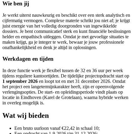
Wie ben jij
Je werkt uiterst nauwkeurig en beschikt over een sterk analytisch en
cijfermatig vermogen. Complexe materie schrikt jou niet af; je krijgt
juist energie van het volledig doorgronden van ingewikkelde
dossiers. Je bent communicatief sterk en kunt financiële beslissingen
helder en empathisch uitleggen. Omdat je met gevoelige situaties te
maken krijgt, ga je integer te werk, bewaar je jouw professionele
onafhankelijkheid en denk je altijd in oplossingen.
Werkdagen en tijden
In deze functie werk je flexibel tussen de 32 en 36 uur per week
tijdens reguliere kantoortijden. De tijdelijke projectopdracht start op
1 september 2026
en loopt tot en met 31 december 2026. Omdat
het project een langetermijnkarakter heeft, zijn er opeenvolgende
verlengingsopties. De start- en opleidingsperiode vindt plaats op
locatie in Eindhoven (Karel de Grotelaan), waarna hybride werken
in overleg mogelijk is.
Wat wij bieden
Een bruto uurloon vanaf €22,42 in schaal 10;
Een opdracht van 1-9-2026 t/m 31-12-2026;