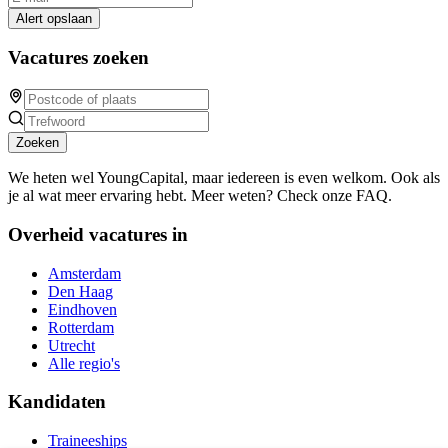
Alert opslaan
Vacatures zoeken
Zoeken
We heten wel YoungCapital, maar iedereen is even welkom. Ook als
je al wat meer ervaring hebt. Meer weten? Check onze FAQ.
Overheid vacatures in
Amsterdam
Den Haag
Eindhoven
Rotterdam
Utrecht
Alle regio's
Kandidaten
Traineeships