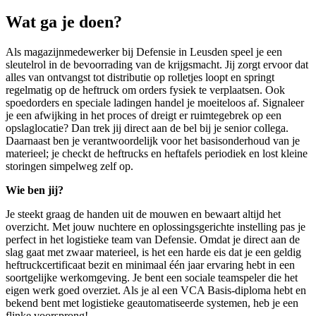
Wat ga je doen?
Als magazijnmedewerker bij Defensie in Leusden speel je een
sleutelrol in de bevoorrading van de krijgsmacht. Jij zorgt ervoor dat
alles van ontvangst tot distributie op rolletjes loopt en springt
regelmatig op de heftruck om orders fysiek te verplaatsen. Ook
spoedorders en speciale ladingen handel je moeiteloos af. Signaleer
je een afwijking in het proces of dreigt er ruimtegebrek op een
opslaglocatie? Dan trek jij direct aan de bel bij je senior collega.
Daarnaast ben je verantwoordelijk voor het basisonderhoud van je
materieel; je checkt de heftrucks en heftafels periodiek en lost kleine
storingen simpelweg zelf op.
Wie ben jij?
Je steekt graag de handen uit de mouwen en bewaart altijd het
overzicht. Met jouw nuchtere en oplossingsgerichte instelling pas je
perfect in het logistieke team van Defensie. Omdat je direct aan de
slag gaat met zwaar materieel, is het een harde eis dat je een geldig
heftruckcertificaat bezit en minimaal één jaar ervaring hebt in een
soortgelijke werkomgeving. Je bent een sociale teamspeler die het
eigen werk goed overziet. Als je al een VCA Basis-diploma hebt en
bekend bent met logistieke geautomatiseerde systemen, heb je een
flinke voorsprong!