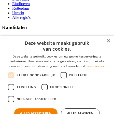
Eindhoven
Rotterdam
Utrecht
Alle regio's
Kandidaten
Traineeships
×
Vacatures
Deze website maakt gebruik
F.A.Q.
van cookies.
Over Vacatures Overheid Online
YoungCapital IOS App
Deze website gebruikt cookies om uw gebruikerservaring te
YoungCapital Android App
verbeteren. Door onze website te gebruiken, stemt u in met alle
cookies in overeenstemming met ons Cookiebeleid.
Lees verder
Werkgevers
STRIKT NOODZAKELIJK
PRESTATIE
Hoofdkantoor Hoofddorp
TARGETING
FUNCTIONEEL
Social
NIET-GECLASSIFICEERD
ALLES ACCEPTEREN
ALLES AFWIJZEN