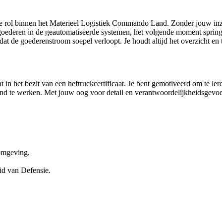
le rol binnen het Materieel Logistiek Commando Land. Zonder jouw inzet 
oederen in de geautomatiseerde systemen, het volgende moment spring 
 dat de goederenstroom soepel verloopt. Je houdt altijd het overzicht en 
t in het bezit van een heftruckcertificaat. Je bent gemotiveerd om te ler
and te werken. Met jouw oog voor detail en verantwoordelijkheidsgevoel
 omgeving.
eid van Defensie.