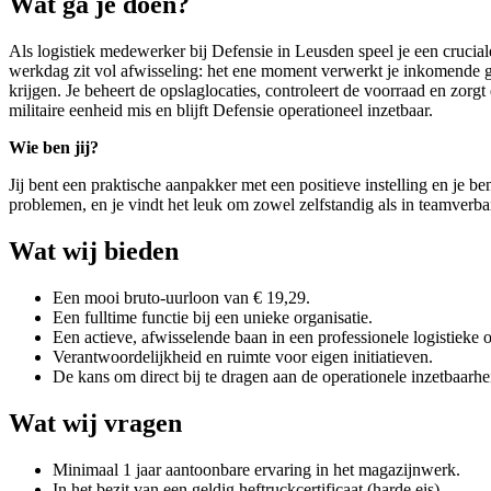
Wat ga je doen?
Als logistiek medewerker bij Defensie in Leusden speel je een crucia
werkdag zit vol afwisseling: het ene moment verwerkt je inkomende g
krijgen. Je beheert de opslaglocaties, controleert de voorraad en zorgt
militaire eenheid mis en blijft Defensie operationeel inzetbaar.
Wie ben jij?
Jij bent een praktische aanpakker met een positieve instelling en je ben
problemen, en je vindt het leuk om zowel zelfstandig als in teamverb
Wat wij bieden
Een mooi bruto-uurloon van € 19,29.
Een fulltime functie bij een unieke organisatie.
Een actieve, afwisselende baan in een professionele logistieke
Verantwoordelijkheid en ruimte voor eigen initiatieven.
De kans om direct bij te dragen aan de operationele inzetbaarh
Wat wij vragen
Minimaal 1 jaar aantoonbare ervaring in het magazijnwerk.
In het bezit van een geldig heftruckcertificaat (harde eis).