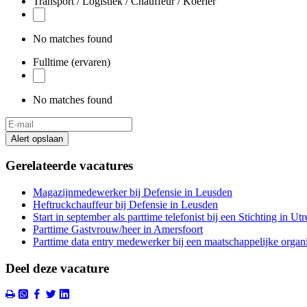
Transport / Logistiek / Chauffeur / Koerier
No matches found
Fulltime (ervaren)
No matches found
Alert opslaan
Gerelateerde vacatures
Magazijnmedewerker bij Defensie in Leusden
Heftruckchauffeur bij Defensie in Leusden
Start in september als parttime telefonist bij een Stichting in Utr
Parttime Gastvrouw/heer in Amersfoort
Parttime data entry medewerker bij een maatschappelijke organi
Deel deze vacature