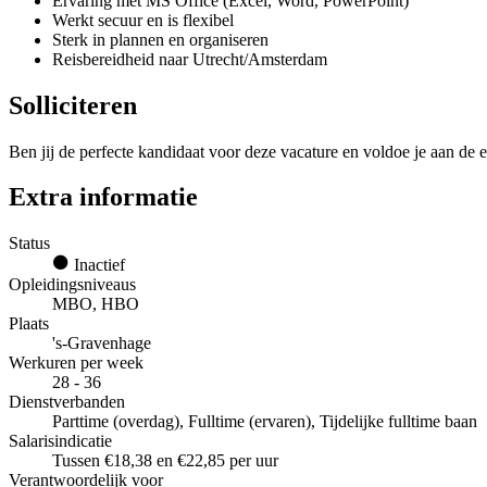
Ervaring met MS Office (Excel, Word, PowerPoint)
Werkt secuur en is flexibel
Sterk in plannen en organiseren
Reisbereidheid naar Utrecht/Amsterdam
Solliciteren
Ben jij de perfecte kandidaat voor deze vacature en voldoe je aan de e
Extra informatie
Status
Inactief
Opleidingsniveaus
MBO, HBO
Plaats
's-Gravenhage
Werkuren per week
28 - 36
Dienstverbanden
Parttime (overdag), Fulltime (ervaren), Tijdelijke fulltime baan
Salarisindicatie
Tussen €18,38 en €22,85 per uur
Verantwoordelijk voor