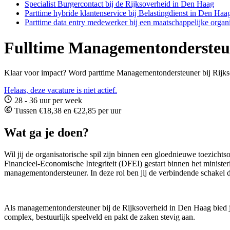
Specialist Burgercontact bij de Rijksoverheid in Den Haag
Parttime hybride klantenservice bij Belastingdienst in Den Haa
Parttime data entry medewerker bij een maatschappelijke organi
Fulltime Managementondersteun
Klaar voor impact? Word parttime Managementondersteuner bij Rijksov
Helaas, deze vacature is niet actief.
28 - 36 uur per week
Tussen €18,38 en €22,85 per uur
Wat ga je doen?
Wil jij de organisatorische spil zijn binnen een gloednieuwe toezichts
Financieel-Economische Integriteit (DFEI) gestart binnen het mini
managementondersteuner. In deze rol ben jij de verbindende schakel d
Als managementondersteuner bij de Rijksoverheid in Den Haag bied je 
complex, bestuurlijk speelveld en pakt de zaken stevig aan.