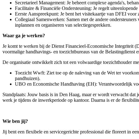
Secretarieel Management: Je beheert complexe agenda's, behande
Facilitaire & Financiële Ondersteuning: Je regelt uiteenlopende 
Eerste Aanspreekpunt: Je bent het visitekaartje van DFEI voor zo
Collegiaal Samenwerken: Samen met de andere ondersteuners vorm
inplannen en organiseren van selectiegesprekken.
Waar ga je werken?
Je komt te werken bij de Dienst Financieel-Economische Integriteit 
voormalige handhavings- en toezichtbureaus van de Belastingdiens
De organisatie ontwikkelt zich tot een volwaardige toezichthouder met
Toezicht Wwft: Ziet toe op de naleving van de Wet ter voorkom
pandhuizen).
UBO en Economische Handhaving (EH): Verantwoordelijk voor c
Standplaats: Jouw basis is in Den Haag, maar er wordt verwacht dat j
werk je tijdens de inwerkperiode op kantoor. Daarna is er de flexibilit
Wie ben jij?
Jij bent een flexibele en servicegerichte professional die floreert in