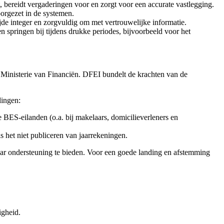
 bereidt vergaderingen voor en zorgt voor een accurate vastlegging.
oorgezet in de systemen.
tijde integer en zorgvuldig om met vertrouwelijke informatie.
 springen bij tijdens drukke periodes, bijvoorbeeld voor het
 Ministerie van Financiën. DFEI bundelt de krachten van de
lingen:
BES-eilanden (o.a. bij makelaars, domicilieverleners en
het niet publiceren van jaarrekeningen.
daar ondersteuning te bieden. Voor een goede landing en afstemming
igheid.