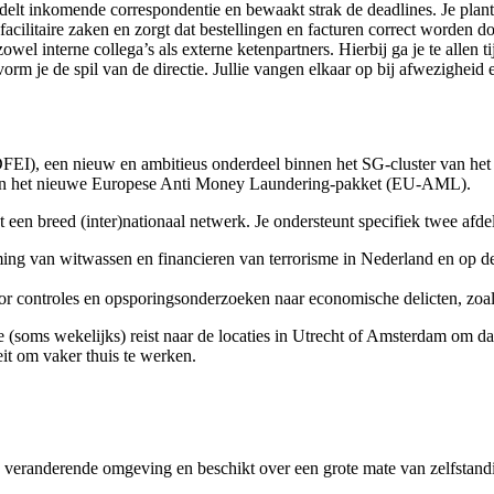
lt inkomende correspondentie en bewaakt strak de deadlines. Je plant,
facilitaire zaken en zorgt dat bestellingen en facturen correct worden d
wel interne collega’s als externe ketenpartners. Hierbij ga je te allen 
 je de spil van de directie. Jullie vangen elkaar op bij afwezigheid en
(DFEI), een nieuw en ambitieus onderdeel binnen het SG-cluster van het
t en het nieuwe Europese Anti Money Laundering-pakket (EU-AML).
 een breed (inter)nationaal netwerk. Je ondersteunt specifiek twee afde
ing van witwassen en financieren van terrorisme in Nederland en op de 
ontroles en opsporingsonderzoeken naar economische delicten, zoals 
e (soms wekelijks) reist naar de locaties in Utrecht of Amsterdam om 
eit om vaker thuis te werken.
 een veranderende omgeving en beschikt over een grote mate van zelfstand