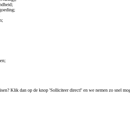
ndheid;
rgoeding;
;
n;
gen;
isen? Klik dan op de knop 'Solliciteer direct!' en we nemen zo snel mog