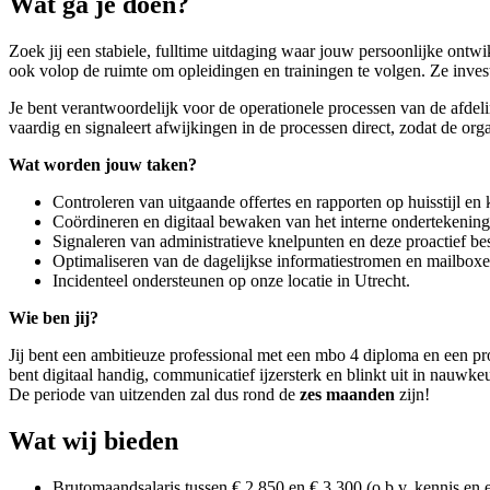
Wat ga je doen?
Zoek jij een stabiele, fulltime uitdaging waar jouw persoonlijke ontwikk
ook volop de ruimte om opleidingen en trainingen te volgen. Ze invest
Je bent verantwoordelijk voor de operationele processen van de afdeling
vaardig en signaleert afwijkingen in de processen direct, zodat de organ
Wat worden jouw taken?
Controleren van uitgaande offertes en rapporten op huisstijl en k
Coördineren en digitaal bewaken van het interne ondertekening
Signaleren van administratieve knelpunten en deze proactief b
Optimaliseren van de dagelijkse informatiestromen en mailboxe
Incidenteel ondersteunen op onze locatie in Utrecht.
Wie ben jij?
Jij bent een ambitieuze professional met een mbo 4 diploma en een pro
bent digitaal handig, communicatief ijzersterk en blinkt uit in nauwke
De periode van uitzenden zal dus rond de
zes maanden
zijn!
Wat wij bieden
Brutomaandsalaris tussen € 2.850 en € 3.300 (o.b.v. kennis en e