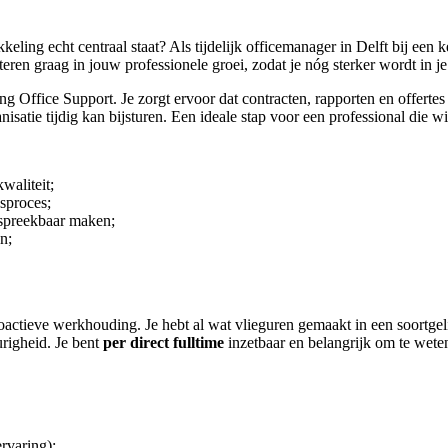
eling echt centraal staat? Als tijdelijk officemanager in Delft bij een k
eren graag in jouw professionele groei, zodat je nóg sterker wordt in je
 Office Support. Je zorgt ervoor dat contracten, rapporten en offertes f
isatie tijdig kan bijsturen. Een ideale stap voor een professional die wi
waliteit;
sproces;
espreekbaar maken;
n;
actieve werkhouding. Je hebt al wat vlieguren gemaakt in een soortgeli
urigheid. Je bent
per direct fulltime
inzetbaar en belangrijk om te weten i
rvaring);