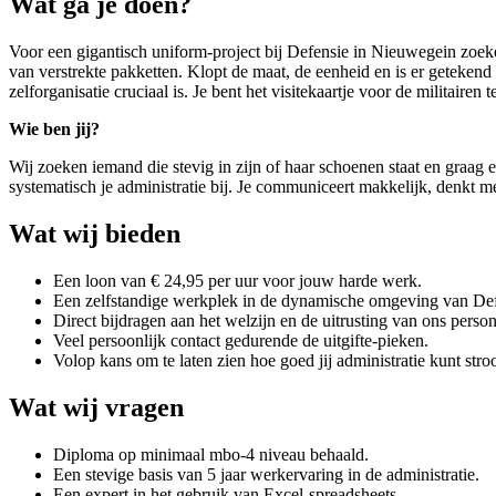
Wat ga je doen?
Voor een gigantisch uniform-project bij Defensie in Nieuwegein zoe
van verstrekte pakketten. Klopt de maat, de eenheid en is er getekend
zelforganisatie cruciaal is. Je bent het visitekaartje voor de militairen t
Wie ben jij?
Wij zoeken iemand die stevig in zijn of haar schoenen staat en graag 
systematisch je administratie bij. Je communiceert makkelijk, denkt met
Wat wij bieden
Een loon van € 24,95 per uur voor jouw harde werk.
Een zelfstandige werkplek in de dynamische omgeving van Def
Direct bijdragen aan het welzijn en de uitrusting van ons person
Veel persoonlijk contact gedurende de uitgifte-pieken.
Volop kans om te laten zien hoe goed jij administratie kunt stro
Wat wij vragen
Diploma op minimaal mbo-4 niveau behaald.
Een stevige basis van 5 jaar werkervaring in de administratie.
Een expert in het gebruik van Excel-spreadsheets.