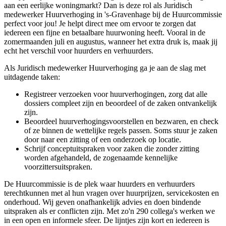
aan een eerlijke woningmarkt? Dan is deze rol als Juridisch
medewerker Huurverhoging in 's-Gravenhage bij de Huurcommissie
perfect voor jou! Je helpt direct mee om ervoor te zorgen dat
iedereen een fijne en betaalbare huurwoning heeft. Vooral in de
zomermaanden juli en augustus, wanneer het extra druk is, maak jij
echt het verschil voor huurders en verhuurders.
Als Juridisch medewerker Huurverhoging ga je aan de slag met
uitdagende taken:
Registreer verzoeken voor huurverhogingen, zorg dat alle
dossiers compleet zijn en beoordeel of de zaken ontvankelijk
zijn.
Beoordeel huurverhogingsvoorstellen en bezwaren, en check
of ze binnen de wettelijke regels passen. Soms stuur je zaken
door naar een zitting of een onderzoek op locatie.
Schrijf conceptuitspraken voor zaken die zonder zitting
worden afgehandeld, de zogenaamde kennelijke
voorzittersuitspraken.
De Huurcommissie is de plek waar huurders en verhuurders
terechtkunnen met al hun vragen over huurprijzen, servicekosten en
onderhoud. Wij geven onafhankelijk advies en doen bindende
uitspraken als er conflicten zijn. Met zo'n 290 collega's werken we
in een open en informele sfeer. De lijntjes zijn kort en iedereen is