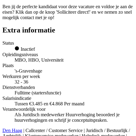
Ben jij de perfecte kandidaat voor deze vacature en voldoe je aan de
eisen? Klik dan op de knop 'Solliciteer direct!' en we nemen zo snel
mogelijk contact met je op!
Extra informatie
Status
Inactief
Opleidingsniveaus
MBO, HBO, Universiteit
Plaats
's-Gravenhage
Werkuren per week
32 - 36
Dienstverbanden
Fulltime (startersfunctie)
Salarisindicatie
Tussen €3.485 en €4.868 Per maand
Verantwoordelijk voor
Als Juridisch medewerker Huurverhoging beoordeel je
huurverhogingen en schrijf je conceptuitspraken.
Den Haag
| Callcenter / Customer Service | Juridisch / Bestuurlijk /
Ambtelijk | Klantenservice medewerker | Helpdesk medewerker |