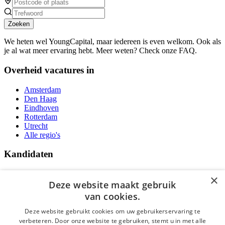
Zoeken
We heten wel YoungCapital, maar iedereen is even welkom. Ook als
je al wat meer ervaring hebt. Meer weten? Check onze FAQ.
Overheid vacatures in
Amsterdam
Den Haag
Eindhoven
Rotterdam
Utrecht
Alle regio's
Kandidaten
Traineeships
×
Vacatures
Deze website maakt gebruik
F.A.Q.
van cookies.
Over Vacatures Overheid Online
YoungCapital IOS App
Deze website gebruikt cookies om uw gebruikerservaring te
YoungCapital Android App
verbeteren. Door onze website te gebruiken, stemt u in met alle