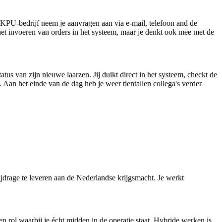
t KPU-bedrijf neem je aanvragen aan via e-mail, telefoon and de
t het invoeren van orders in het systeem, maar je denkt ook mee met de
atus van zijn nieuwe laarzen. Jij duikt direct in het systeem, checkt de
 Aan het einde van de dag heb je weer tientallen collega's verder
bijdrage te leveren aan de Nederlandse krijgsmacht. Je werkt
en rol waarbij je écht midden in de operatie staat. Hybride werken is