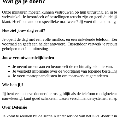
Wat ga je doen?
Onze militairen moeten kunnen vertrouwen op hun uitrusting, en jij b
webwinkel. Je beoordeelt of bestellingen terecht zijn en geeft duideli
klant. Heeft iemand een specifieke maatwens? Jij voert dit handmatig
Hoe ziet jouw dag eruit?
Je opent de dag met een volle mailbox en een rinkelende telefoon. Een m
voorraad en geeft een helder antwoord. Tussendoor verwerk je retourze
geholpen met hun uitrusting.
Jouw verantwoordelijkheden
Je neemt orders aan en beoordeelt de rechtmatigheid hiervan.
Je verstrekt informatie over de voortgang van lopende bestellin
Je voert maatopnamelijsten in om maatwerk te garanderen.
Wie ben jij?
Jij bent een actieve doener die rustig blijft als de telefoon roodgloe
nauwkeurig, kunt goed schakelen tussen verschillende systemen en s
Over Defensie
Je komt te werken bij de sectie Klantenservice van het KPU-bedrijf in 