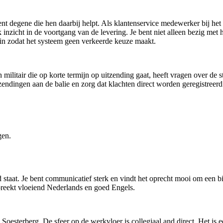
ent degene die hen daarbij helpt. Als klantenservice medewerker bij he
jk inzicht in de voortgang van de levering. Je bent niet alleen bezig me
 in zodat het systeem geen verkeerde keuze maakt.
ilitair die op korte termijn op uitzending gaat, heeft vragen over de st
ndingen aan de balie en zorg dat klachten direct worden geregistreerd.
gen.
iend staat. Je bent communicatief sterk en vindt het oprecht mooi om een 
preekt vloeiend Nederlands en goed Engels.
Soesterberg. De sfeer op de werkvloer is collegiaal and direct. Het is e