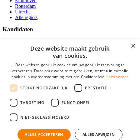
Eindhoven
Rotterdam
Utrecht
Alle regio's
Kandidaten
Traineeships
×
Vacatures
Deze website maakt gebruik
F.A.Q.
van cookies.
Over Vacatures Overheid Online
YoungCapital IOS App
Deze website gebruikt cookies om uw gebruikerservaring te
YoungCapital Android App
verbeteren. Door onze website te gebruiken, stemt u in met alle
cookies in overeenstemming met ons Cookiebeleid.
Lees verder
Werkgevers
STRIKT NOODZAKELIJK
PRESTATIE
Hoofdkantoor Hoofddorp
TARGETING
FUNCTIONEEL
Social
NIET-GECLASSIFICEERD
ALLES ACCEPTEREN
ALLES AFWIJZEN
Mogen wij cookies plaatsen? Check hier ons
cookiestatement
Vacatures Overheid is onderdeel van YoungCapital • © 2026 • KvK nr: