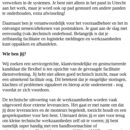
verwerken in de systemen. Je bent niet alleen in het pand in Utrecht
aan het werk, maar je word ook op pad gestuurd om andere panden
te onderhouden, extra afwisseling!
Daarnaast ben je verantwoordelijk voor het voorraadbeheer en het in
ontvangst nemen/aftekenen van poststukken. Je gaat aan de slag met
eenvoudig (vak-)technisch onderhoud. Belangrijk is dat je
zelfstandig facilitaire en logistieke meldingen en werkzaamheden
kunt oppakken en afhandelen.
Wie ben jij?
Wij zoeken een servicegerichte, klantvriendelijke en gestructureerde
kandidaat die flexibel is ten opzichte van de gevraagde facilitaire
dienstverlening. Jij hebt niet alleen goed technisch inzicht, maar ook
een uitstekend facilitair oog. Dit betekent dat je mogelijke storingen,
klachten of problemen signaleert en hierop actie onderneemt - nog
voordat ze zich voordoen.
De technische uitvoering van de werkzaamheden worden vaak
uitgevoerd door externe leveranciers. Het gaat er met name om dat
jij deze leveranciers en de monteurs begeleidt, toezicht houdt en een
gesprekspartner voor hen bent. Uiteraard deins jij er niet voor terug
om kleine technische werkzaamheden zelf uit te voeren; jij bent
namelijk super handig met een handboormachine of