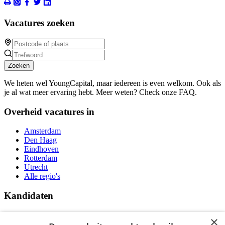
Vacatures zoeken
Zoeken
We heten wel YoungCapital, maar iedereen is even welkom. Ook als
je al wat meer ervaring hebt. Meer weten? Check onze FAQ.
Overheid vacatures in
Amsterdam
Den Haag
Eindhoven
Rotterdam
Utrecht
Alle regio's
Kandidaten
Traineeships
×
Vacatures