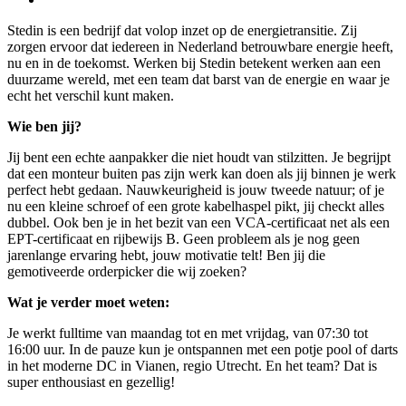
Stedin is een bedrijf dat volop inzet op de energietransitie. Zij
zorgen ervoor dat iedereen in Nederland betrouwbare energie heeft,
nu en in de toekomst. Werken bij Stedin betekent werken aan een
duurzame wereld, met een team dat barst van de energie en waar je
echt het verschil kunt maken.
Wie ben jij?
Jij bent een echte aanpakker die niet houdt van stilzitten. Je begrijpt
dat een monteur buiten pas zijn werk kan doen als jij binnen je werk
perfect hebt gedaan. Nauwkeurigheid is jouw tweede natuur; of je
nu een kleine schroef of een grote kabelhaspel pikt, jij checkt alles
dubbel. Ook ben je in het bezit van een VCA-certificaat net als een
EPT-certificaat en rijbewijs B. Geen probleem als je nog geen
jarenlange ervaring hebt, jouw motivatie telt! Ben jij die
gemotiveerde orderpicker die wij zoeken?
Wat je verder moet weten:
Je werkt fulltime van maandag tot en met vrijdag, van 07:30 tot
16:00 uur. In de pauze kun je ontspannen met een potje pool of darts
in het moderne DC in Vianen, regio Utrecht. En het team? Dat is
super enthousiast en gezellig!