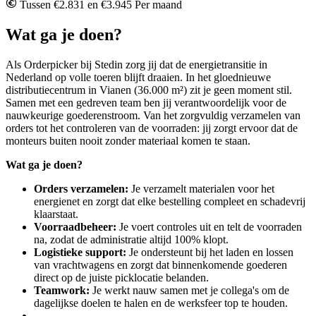
Tussen €2.831 en €3.945 Per maand
Wat ga je doen?
Als Orderpicker bij Stedin zorg jij dat de energietransitie in
Nederland op volle toeren blijft draaien. In het gloednieuwe
distributiecentrum in Vianen (36.000 m²) zit je geen moment stil.
Samen met een gedreven team ben jij verantwoordelijk voor de
nauwkeurige goederenstroom. Van het zorgvuldig verzamelen van
orders tot het controleren van de voorraden: jij zorgt ervoor dat de
monteurs buiten nooit zonder materiaal komen te staan.
Wat ga je doen?
Orders verzamelen:
Je verzamelt materialen voor het
energienet en zorgt dat elke bestelling compleet en schadevrij
klaarstaat.
Voorraadbeheer:
Je voert controles uit en telt de voorraden
na, zodat de administratie altijd 100% klopt.
Logistieke support:
Je ondersteunt bij het laden en lossen
van vrachtwagens en zorgt dat binnenkomende goederen
direct op de juiste picklocatie belanden.
Teamwork:
Je werkt nauw samen met je collega's om de
dagelijkse doelen te halen en de werksfeer top te houden.