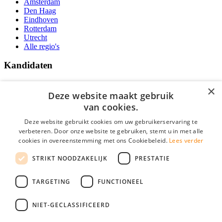
Amsterdam
Den Haag
Eindhoven
Rotterdam
Utrecht
Alle regio's
Kandidaten
Traineeships
×
Vacatures
Deze website maakt gebruik
F.A.Q.
van cookies.
Over Vacatures Overheid Online
YoungCapital IOS App
Deze website gebruikt cookies om uw gebruikerservaring te
YoungCapital Android App
verbeteren. Door onze website te gebruiken, stemt u in met alle
cookies in overeenstemming met ons Cookiebeleid.
Lees verder
Werkgevers
STRIKT NOODZAKELIJK
PRESTATIE
Hoofdkantoor Hoofddorp
TARGETING
FUNCTIONEEL
Social
NIET-GECLASSIFICEERD