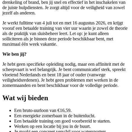
drenkeling of brand, ben jij snel en effectief in het inschakelen van
de juiste hulpdiensten. Je zorgt altijd voor de veiligheid van zowel
jezelf als anderen.
Je werkt fulltime van 4 juli tot en met 16 augustus 2026, en krijgt
vooraf een betaalde training van vier uur waarin je zowel de theorie
als de praktijk van sluisbeheer leert. Let op: je kunt alleen
solliciteren als je binnen deze periode beschikbaar bent, met
maximaal één week vakantie.
Wie ben jij?
Je hebt geen specifieke opleiding nodig, maar een affiniteit met de
scheepvaart is wel belangrijk. Je bent communicatief sterk, spreekt
vloeiend Nederlands en bent 18 jaar of ouder (vanwege
veiligheidsredenen). Je hebt geen problemen met werken in de
zomermaanden en bent beschikbaar voor de volledige periode.
Wat wij bieden
Een bruto-uurloon van €16,59.
Een energieke zomerbaan in de buitenlucht.
Een betaalde training om goed voorbereid te starten.
Werken op een locatie bij jou in de buurt.
Je maakt een concreet verschil voor watersporters.