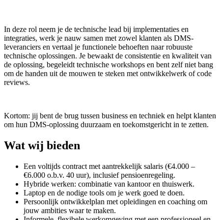
In deze rol neem je de technische lead bij implementaties en
integraties, werk je nauw samen met zowel klanten als DMS-
leveranciers en vertaal je functionele behoeften naar robuuste
technische oplossingen. Je bewaakt de consistentie en kwaliteit van
de oplossing, begeleidt technische workshops en bent zelf niet bang
om de handen uit de mouwen te steken met ontwikkelwerk of code
reviews.
Kortom: jij bent de brug tussen business en techniek en helpt klanten
om hun DMS-oplossing duurzaam en toekomstgericht in te zetten.
Wat wij bieden
Een voltijds contract met aantrekkelijk salaris (€4.000 –
€6.000 o.b.v. 40 uur), inclusief pensioenregeling.
Hybride werken: combinatie van kantoor en thuiswerk.
Laptop en de nodige tools om je werk goed te doen.
Persoonlijk ontwikkelplan met opleidingen en coaching om
jouw ambities waar te maken.
Informele, flexibele werkomgeving met een professioneel en