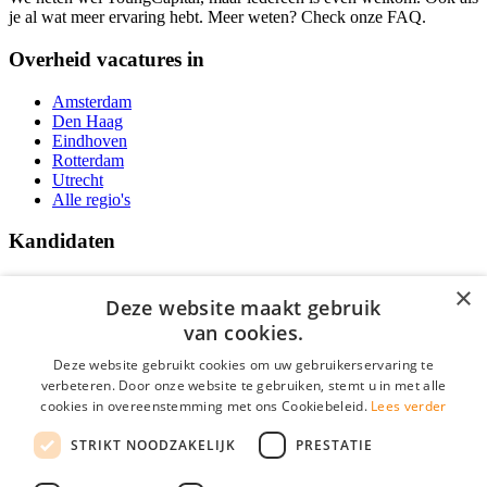
je al wat meer ervaring hebt. Meer weten? Check onze FAQ.
Overheid vacatures in
Amsterdam
Den Haag
Eindhoven
Rotterdam
Utrecht
Alle regio's
Kandidaten
Traineeships
×
Vacatures
Deze website maakt gebruik
F.A.Q.
van cookies.
Over Vacatures Overheid Online
YoungCapital IOS App
Deze website gebruikt cookies om uw gebruikerservaring te
YoungCapital Android App
verbeteren. Door onze website te gebruiken, stemt u in met alle
cookies in overeenstemming met ons Cookiebeleid.
Lees verder
Werkgevers
STRIKT NOODZAKELIJK
PRESTATIE
Hoofdkantoor Hoofddorp