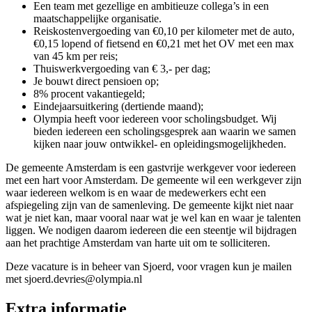
Een team met gezellige en ambitieuze collega’s in een
maatschappelijke organisatie.
Reiskostenvergoeding van €0,10 per kilometer met de auto,
€0,15 lopend of fietsend en €0,21 met het OV met een max
van 45 km per reis;
Thuiswerkvergoeding van € 3,- per dag;
Je bouwt direct pensioen op;
8% procent vakantiegeld;
Eindejaarsuitkering (dertiende maand);
Olympia heeft voor iedereen voor scholingsbudget. Wij
bieden iedereen een scholingsgesprek aan waarin we samen
kijken naar jouw ontwikkel- en opleidingsmogelijkheden.
De gemeente Amsterdam is een gastvrije werkgever voor iedereen
met een hart voor Amsterdam. De gemeente wil een werkgever zijn
waar iedereen welkom is en waar de medewerkers echt een
afspiegeling zijn van de samenleving. De gemeente kijkt niet naar
wat je niet kan, maar vooral naar wat je wel kan en waar je talenten
liggen. We nodigen daarom iedereen die een steentje wil bijdragen
aan het prachtige Amsterdam van harte uit om te solliciteren.
Deze vacature is in beheer van Sjoerd, voor vragen kun je mailen
met sjoerd.devries@olympia.nl
Extra informatie