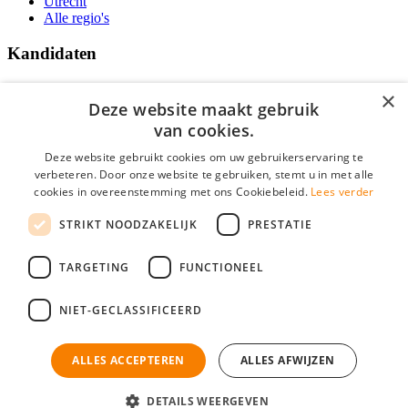
Utrecht
Alle regio's
Kandidaten
Traineeships
×
Vacatures
Deze website maakt gebruik
F.A.Q.
van cookies.
Over Vacatures Overheid Online
YoungCapital IOS App
Deze website gebruikt cookies om uw gebruikerservaring te
YoungCapital Android App
verbeteren. Door onze website te gebruiken, stemt u in met alle
cookies in overeenstemming met ons Cookiebeleid.
Lees verder
Werkgevers
STRIKT NOODZAKELIJK
PRESTATIE
Hoofdkantoor Hoofddorp
TARGETING
FUNCTIONEEL
Social
NIET-GECLASSIFICEERD
ALLES ACCEPTEREN
ALLES AFWIJZEN
Mogen wij cookies plaatsen? Check hier ons
cookiestatement
Vacatures Overheid is onderdeel van YoungCapital • © 2026 • KvK nr:
34199416 •
Algemene voorwaarden
•
Privacy
Contact
•
YoungCapital score
DETAILS WEERGEVEN
Ok
4.3 - 3366 reviews