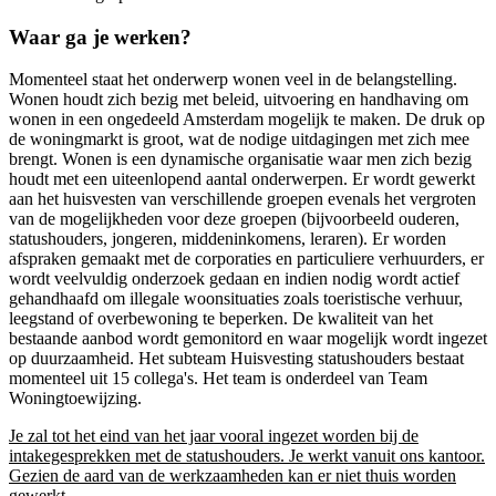
Waar ga je werken?
Momenteel staat het onderwerp wonen veel in de belangstelling.
Wonen houdt zich bezig met beleid, uitvoering en handhaving om
wonen in een ongedeeld Amsterdam mogelijk te maken. De druk op
de woningmarkt is groot, wat de nodige uitdagingen met zich mee
brengt. Wonen is een dynamische organisatie waar men zich bezig
houdt met een uiteenlopend aantal onderwerpen. Er wordt gewerkt
aan het huisvesten van verschillende groepen evenals het vergroten
van de mogelijkheden voor deze groepen (bijvoorbeeld ouderen,
statushouders, jongeren, middeninkomens, leraren). Er worden
afspraken gemaakt met de corporaties en particuliere verhuurders, er
wordt veelvuldig onderzoek gedaan en indien nodig wordt actief
gehandhaafd om illegale woonsituaties zoals toeristische verhuur,
leegstand of overbewoning te beperken. De kwaliteit van het
bestaande aanbod wordt gemonitord en waar mogelijk wordt ingezet
op duurzaamheid. Het subteam Huisvesting statushouders bestaat
momenteel uit 15 collega's. Het team is onderdeel van Team
Woningtoewijzing.
Je zal tot het eind van het jaar vooral ingezet worden bij de
intakegesprekken met de statushouders. Je werkt vanuit ons kantoor.
Gezien de aard van de werkzaamheden kan er niet thuis worden
gewerkt.