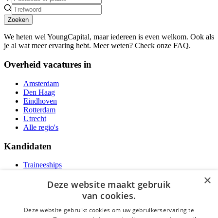
Zoeken
We heten wel YoungCapital, maar iedereen is even welkom. Ook als
je al wat meer ervaring hebt. Meer weten? Check onze FAQ.
Overheid vacatures in
Amsterdam
Den Haag
Eindhoven
Rotterdam
Utrecht
Alle regio's
Kandidaten
Traineeships
Vacatures
×
F.A.Q.
Deze website maakt gebruik
Over Vacatures Overheid Online
van cookies.
YoungCapital IOS App
YoungCapital Android App
Deze website gebruikt cookies om uw gebruikerservaring te