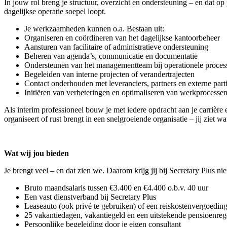
In jouw rol breng je structuur, overzicht en ondersteuning – en dat op 
dagelijkse operatie soepel loopt.
Je werkzaamheden kunnen o.a. Bestaan uit:
Organiseren en coördineren van het dagelijkse kantoorbeheer
Aansturen van facilitaire of administratieve ondersteuning
Beheren van agenda’s, communicatie en documentatie
Ondersteunen van het managementteam bij operationele proces
Begeleiden van interne projecten of verandertrajecten
Contact onderhouden met leveranciers, partners en externe part
Initiëren van verbeteringen en optimaliseren van werkprocesse
Als interim professioneel bouw je met iedere opdracht aan je carrière
organiseert of rust brengt in een snelgroeiende organisatie – jij ziet 
Wat wij jou bieden
Je brengt veel – en dat zien we. Daarom krijg jij bij Secretary Plus nie
Bruto maandsalaris tussen €3.400 en €4.400 o.b.v. 40 uur
Een vast dienstverband bij Secretary Plus
Leaseauto (ook privé te gebruiken) of een reiskostenvergoedin
25 vakantiedagen, vakantiegeld en een uitstekende pensioenreg
Persoonlijke begeleiding door je eigen consultant