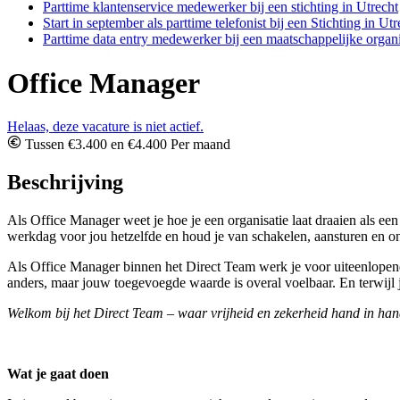
Parttime klantenservice medewerker bij een stichting in Utrecht
Start in september als parttime telefonist bij een Stichting in Utr
Parttime data entry medewerker bij een maatschappelijke organi
Office Manager
Helaas, deze vacature is niet actief.
Tussen €3.400 en €4.400 Per maand
Beschrijving
Als Office Manager weet je hoe je een organisatie laat draaien als een
werkdag voor jou hetzelfde en houd je van schakelen, aansturen en o
Als Office Manager binnen het Direct Team werk je voor uiteenlopende 
anders, maar jouw toegevoegde waarde is overal voelbaar. En terwijl 
Welkom bij het Direct Team – waar vrijheid en zekerheid hand in ha
Wat je gaat doen