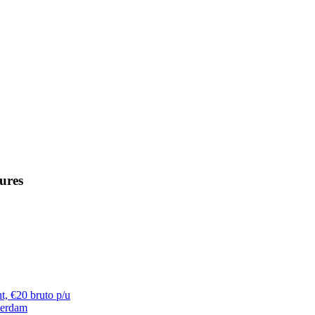
ures
t, €20 bruto p/u
terdam