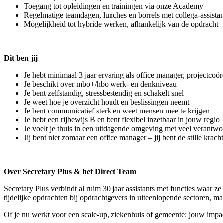
Toegang tot opleidingen en trainingen via onze Academy
Regelmatige teamdagen, lunches en borrels met collega-assistan
Mogelijkheid tot hybride werken, afhankelijk van de opdracht
Dit ben jij
Je hebt minimaal 3 jaar ervaring als office manager, projectcoörd
Je beschikt over mbo+/hbo werk- en denkniveau
Je bent zelfstandig, stressbestendig en schakelt snel
Je weet hoe je overzicht houdt en beslissingen neemt
Je bent communicatief sterk en weet mensen mee te krijgen
Je hebt een rijbewijs B en bent flexibel inzetbaar in jouw regio
Je voelt je thuis in een uitdagende omgeving met veel verantwo
Jij bent niet zomaar een office manager – jij bent de stille kracht
Over Secretary Plus & het Direct Team
Secretary Plus verbindt al ruim 30 jaar assistants met functies waar z
tijdelijke opdrachten bij opdrachtgevers in uiteenlopende sectoren, m
Of je nu werkt voor een scale-up, ziekenhuis of gemeente: jouw impact