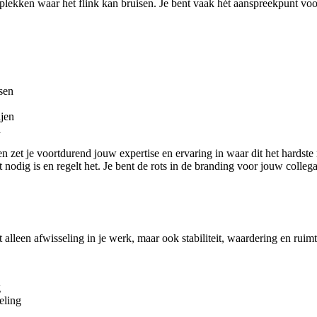
plekken waar het flink kan bruisen. Je bent vaak hét aanspreekpunt voor 
sen
ijen
n
 en zet je voortdurend jouw expertise en ervaring in waar dit het hardst
wat nodig is en regelt het. Je bent de rots in de branding voor jouw colle
t alleen afwisseling in je werk, maar ook stabiliteit, waardering en ruim
g
eling