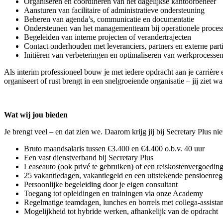
Organiseren en coördineren van het dagelijkse kantoorbeheer
Aansturen van facilitaire of administratieve ondersteuning
Beheren van agenda’s, communicatie en documentatie
Ondersteunen van het managementteam bij operationele proces
Begeleiden van interne projecten of verandertrajecten
Contact onderhouden met leveranciers, partners en externe part
Initiëren van verbeteringen en optimaliseren van werkprocesse
Als interim professioneel bouw je met iedere opdracht aan je carrière
organiseert of rust brengt in een snelgroeiende organisatie – jij ziet 
Wat wij jou bieden
Je brengt veel – en dat zien we. Daarom krijg jij bij Secretary Plus nie
Bruto maandsalaris tussen €3.400 en €4.400 o.b.v. 40 uur
Een vast dienstverband bij Secretary Plus
Leaseauto (ook privé te gebruiken) of een reiskostenvergoedin
25 vakantiedagen, vakantiegeld en een uitstekende pensioenreg
Persoonlijke begeleiding door je eigen consultant
Toegang tot opleidingen en trainingen via onze Academy
Regelmatige teamdagen, lunches en borrels met collega-assistan
Mogelijkheid tot hybride werken, afhankelijk van de opdracht