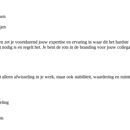
sen
ijen
n
 en zet je voortdurend jouw expertise en ervaring in waar dit het hardst
wat nodig is en regelt het. Je bent de rots in de branding voor jouw colle
t alleen afwisseling in je werk, maar ook stabiliteit, waardering en ruim
g
eling
ts