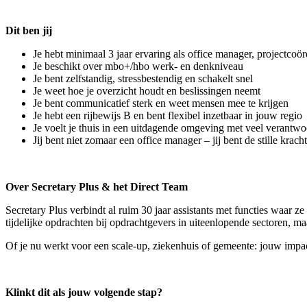
Dit ben jij
Je hebt minimaal 3 jaar ervaring als office manager, projectcoörd
Je beschikt over mbo+/hbo werk- en denkniveau
Je bent zelfstandig, stressbestendig en schakelt snel
Je weet hoe je overzicht houdt en beslissingen neemt
Je bent communicatief sterk en weet mensen mee te krijgen
Je hebt een rijbewijs B en bent flexibel inzetbaar in jouw regio
Je voelt je thuis in een uitdagende omgeving met veel verantwo
Jij bent niet zomaar een office manager – jij bent de stille kracht
Over Secretary Plus & het Direct Team
Secretary Plus verbindt al ruim 30 jaar assistants met functies waar z
tijdelijke opdrachten bij opdrachtgevers in uiteenlopende sectoren, m
Of je nu werkt voor een scale-up, ziekenhuis of gemeente: jouw impact
Klinkt dit als jouw volgende stap?