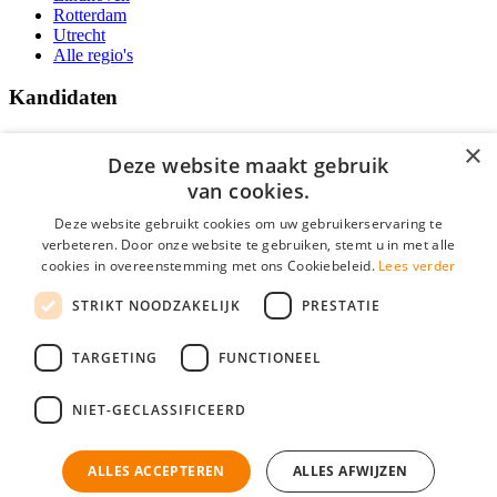
Rotterdam
Utrecht
Alle regio's
Kandidaten
Traineeships
×
Vacatures
Deze website maakt gebruik
F.A.Q.
van cookies.
Over Vacatures Overheid Online
YoungCapital IOS App
Deze website gebruikt cookies om uw gebruikerservaring te
YoungCapital Android App
verbeteren. Door onze website te gebruiken, stemt u in met alle
cookies in overeenstemming met ons Cookiebeleid.
Lees verder
Werkgevers
STRIKT NOODZAKELIJK
PRESTATIE
Hoofdkantoor Hoofddorp
TARGETING
FUNCTIONEEL
Social
NIET-GECLASSIFICEERD
ALLES ACCEPTEREN
ALLES AFWIJZEN
Mogen wij cookies plaatsen? Check hier ons
cookiestatement
Vacatures Overheid is onderdeel van YoungCapital • © 2026 • KvK nr: