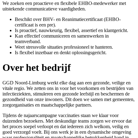
We zoeken een proactieve en flexibele EHBO-medewerker met
uitstekende communicatieve vaardigheden.
Beschikt over BHV- en Reanimatiecertificaat (EHBO-
certificaat is een pre).
Is proactief, nauwkeurig, flexibel, assertief en klantgericht.
Kan effectief communiceren en samenwerken in
teamverband.
Weet stressvolle situaties professioneel te hanteren.
Is flexibel inzetbaar en denkt oplossingsgericht.
Over het bedrijf
GGD Noord-Limburg werkt elke dag aan een gezonde, veilige en
vitale regio. We zetten ons in voor het voorkomen en bestrijden van
infectieziekten, stimuleren een gezonde leefstijl en beschermen de
gezondheid van onze inwoners. Dit doen we samen met gemeenten,
zorgorganisaties en maatschappelijke partners.
Tijdens de najaarscampagne vaccinaties staan we klaar voor
duizenden bezoekers. Met deskundige teams zorgen we ervoor dat
het proces soepel verloopt en dat iedereen zich welkom, veilig en
goed verzorgd voelt. Bij ons werk je in een dynamische omgeving
waar professionaliteit en maatschappelijke betrokkenheid hand in