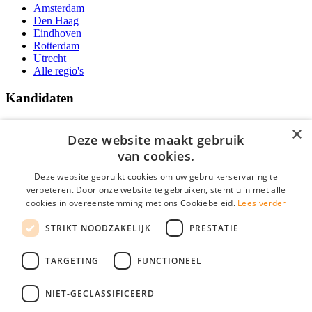
Amsterdam
Den Haag
Eindhoven
Rotterdam
Utrecht
Alle regio's
Kandidaten
Traineeships
×
Vacatures
Deze website maakt gebruik
F.A.Q.
van cookies.
Over Vacatures Overheid Online
YoungCapital IOS App
Deze website gebruikt cookies om uw gebruikerservaring te
YoungCapital Android App
verbeteren. Door onze website te gebruiken, stemt u in met alle
cookies in overeenstemming met ons Cookiebeleid.
Lees verder
Werkgevers
STRIKT NOODZAKELIJK
PRESTATIE
Hoofdkantoor Hoofddorp
TARGETING
FUNCTIONEEL
Social
NIET-GECLASSIFICEERD