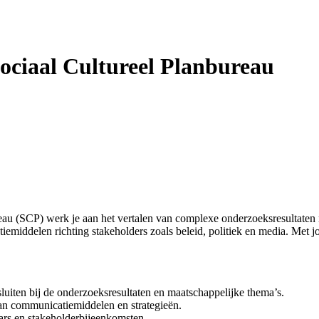
ociaal Cultureel Planbureau
reau (SCP) werk je aan het vertalen van complexe onderzoeksresultaten 
emiddelen richting stakeholders zoals beleid, politiek en media. Met jou
iten bij de onderzoeksresultaten en maatschappelijke thema’s.
an communicatiemiddelen en strategieën.
ars en stakeholderbijeenkomsten.