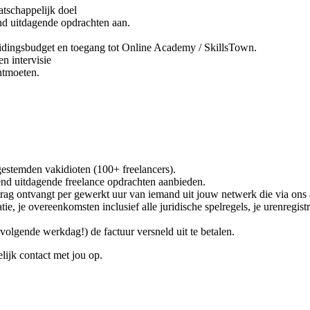
tschappelijk doel
nd uitdagende opdrachten aan.
idingsbudget en toegang tot Online Academy / SkillsTown.
n intervisie
ntmoeten.
gestemden vakidioten (100+ freelancers).
end uitdagende freelance opdrachten aanbieden.
rag ontvangt per gewerkt uur van iemand uit jouw netwerk die via ons 
e, je overeenkomsten inclusief alle juridische spelregels, je urenregistra
lgende werkdag!) de factuur versneld uit te betalen.
lijk contact met jou op.