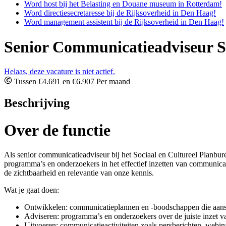
Word host bij het Belasting en Douane museum in Rotterdam!
Word directiesecretaresse bij de Rijksoverheid in Den Haag!
Word management assistent bij de Rijksoverheid in Den Haag!
Senior Communicatieadviseur S
Helaas, deze vacature is niet actief.
Tussen €4.691 en €6.907 Per maand
Beschrijving
Over de functie
Als senior communicatieadviseur bij het Sociaal en Cultureel Planbu
programma’s en onderzoekers in het effectief inzetten van communicati
de zichtbaarheid en relevantie van onze kennis.
Wat je gaat doen:
Ontwikkelen: communicatieplannen en -boodschappen die aanslu
Adviseren: programma’s en onderzoekers over de juiste inzet v
Uitvoeren: communicatieactiviteiten zoals persberichten, webin