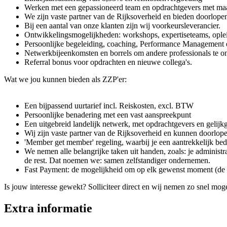
Werken met een gepassioneerd team en opdrachtgevers met maa
We zijn vaste partner van de Rijksoverheid en bieden doorlope
Bij een aantal van onze klanten zijn wij voorkeursleverancier.
Ontwikkelingsmogelijkheden: workshops, expertiseteams, ople
Persoonlijke begeleiding, coaching, Performance Management e
Netwerkbijeenkomsten en borrels om andere professionals te o
Referral bonus voor opdrachten en nieuwe collega's.
Wat we jou kunnen bieden als ZZP'er:
Een bijpassend uurtarief incl. Reiskosten, excl. BTW
Persoonlijke benadering met een vast aanspreekpunt
Een uitgebreid landelijk netwerk, met opdrachtgevers en gelijk
Wij zijn vaste partner van de Rijksoverheid en kunnen doorlop
'Member get member' regeling, waarbij je een aantrekkelijk bed
We nemen alle belangrijke taken uit handen, zoals: je administrati
de rest. Dat noemen we: samen zelfstandiger ondernemen.
Fast Payment: de mogelijkheid om op elk gewenst moment (de vo
Is jouw interesse gewekt? Solliciteer direct en wij nemen zo snel moge
Extra informatie