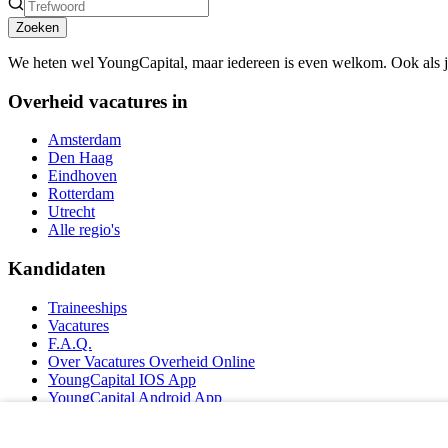
Zoeken
We heten wel YoungCapital, maar iedereen is even welkom. Ook als 
Overheid vacatures in
Amsterdam
Den Haag
Eindhoven
Rotterdam
Utrecht
Alle regio's
Kandidaten
Traineeships
Vacatures
F.A.Q.
Over Vacatures Overheid Online
YoungCapital IOS App
YoungCapital Android App
Werkgevers