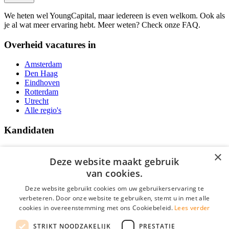
We heten wel YoungCapital, maar iedereen is even welkom. Ook als
je al wat meer ervaring hebt. Meer weten? Check onze FAQ.
Overheid vacatures in
Amsterdam
Den Haag
Eindhoven
Rotterdam
Utrecht
Alle regio's
Kandidaten
Traineeships
×
Vacatures
Deze website maakt gebruik
F.A.Q.
van cookies.
Over Vacatures Overheid Online
YoungCapital IOS App
Deze website gebruikt cookies om uw gebruikerservaring te
YoungCapital Android App
verbeteren. Door onze website te gebruiken, stemt u in met alle
cookies in overeenstemming met ons Cookiebeleid.
Lees verder
Werkgevers
STRIKT NOODZAKELIJK
PRESTATIE