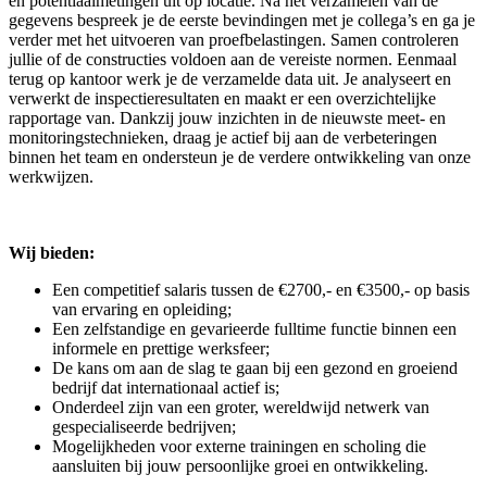
en potentiaalmetingen uit op locatie. Na het verzamelen van de
gegevens bespreek je de eerste bevindingen met je collega’s en ga je
verder met het uitvoeren van proefbelastingen. Samen controleren
jullie of de constructies voldoen aan de vereiste normen. Eenmaal
terug op kantoor werk je de verzamelde data uit. Je analyseert en
verwerkt de inspectieresultaten en maakt er een overzichtelijke
rapportage van. Dankzij jouw inzichten in de nieuwste meet- en
monitoringstechnieken, draag je actief bij aan de verbeteringen
binnen het team en ondersteun je de verdere ontwikkeling van onze
werkwijzen.
Wij bieden:
Een competitief salaris tussen de €2700,- en €3500,- op basis
van ervaring en opleiding;
Een zelfstandige en gevarieerde fulltime functie binnen een
informele en prettige werksfeer;
De kans om aan de slag te gaan bij een gezond en groeiend
bedrijf dat internationaal actief is;
Onderdeel zijn van een groter, wereldwijd netwerk van
gespecialiseerde bedrijven;
Mogelijkheden voor externe trainingen en scholing die
aansluiten bij jouw persoonlijke groei en ontwikkeling.