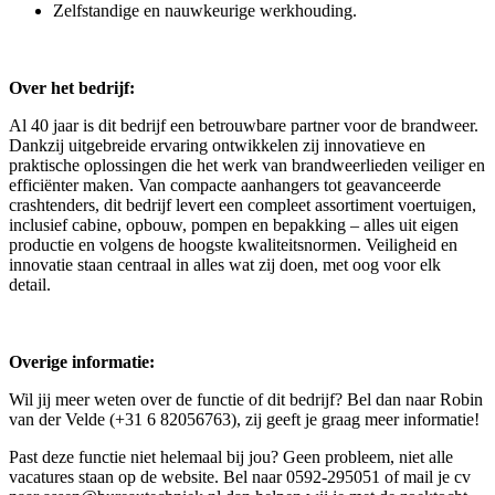
Zelfstandige en nauwkeurige werkhouding.
Over het bedrijf:
Al 40 jaar is dit bedrijf een betrouwbare partner voor de brandweer.
Dankzij uitgebreide ervaring ontwikkelen zij innovatieve en
praktische oplossingen die het werk van brandweerlieden veiliger en
efficiënter maken. Van compacte aanhangers tot geavanceerde
crashtenders, dit bedrijf levert een compleet assortiment voertuigen,
inclusief cabine, opbouw, pompen en bepakking – alles uit eigen
productie en volgens de hoogste kwaliteitsnormen. Veiligheid en
innovatie staan centraal in alles wat zij doen, met oog voor elk
detail.
Overige informatie:
Wil jij meer weten over de functie of dit bedrijf? Bel dan naar Robin
van der Velde (+31 6 82056763), zij geeft je graag meer informatie!
Past deze functie niet helemaal bij jou? Geen probleem, niet alle
vacatures staan op de website. Bel naar 0592-295051 of mail je cv