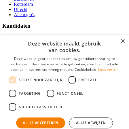
Rotterdam
Utrecht
Alle regio's
Kandidaten
Traineeships
×
Vacatures
Deze website maakt gebruik
F.A.Q.
van cookies.
Over Vacatures Overheid Online
YoungCapital IOS App
Deze website gebruikt cookies om uw gebruikerservaring te
YoungCapital Android App
verbeteren. Door onze website te gebruiken, stemt u in met alle
cookies in overeenstemming met ons Cookiebeleid.
Lees verder
Werkgevers
STRIKT NOODZAKELIJK
PRESTATIE
Hoofdkantoor Hoofddorp
TARGETING
FUNCTIONEEL
Social
NIET-GECLASSIFICEERD
ALLES ACCEPTEREN
ALLES AFWIJZEN
Mogen wij cookies plaatsen? Check hier ons
cookiestatement
Vacatures Overheid is onderdeel van YoungCapital • © 2026 • KvK nr: