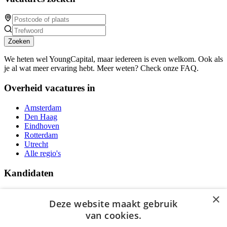
Zoeken
We heten wel YoungCapital, maar iedereen is even welkom. Ook als
je al wat meer ervaring hebt. Meer weten? Check onze FAQ.
Overheid vacatures in
Amsterdam
Den Haag
Eindhoven
Rotterdam
Utrecht
Alle regio's
Kandidaten
Traineeships
×
Vacatures
Deze website maakt gebruik
F.A.Q.
van cookies.
Over Vacatures Overheid Online