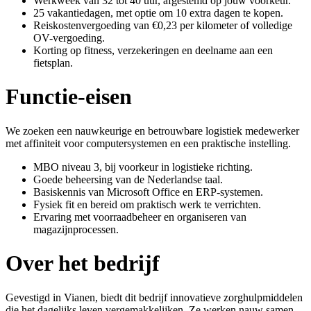
Werkweek van 32 tot 40 uur, afgestemd op jouw voorkeur.
25 vakantiedagen, met optie om 10 extra dagen te kopen.
Reiskostenvergoeding van €0,23 per kilometer of volledige
OV-vergoeding.
Korting op fitness, verzekeringen en deelname aan een
fietsplan.
Functie-eisen
We zoeken een nauwkeurige en betrouwbare logistiek medewerker
met affiniteit voor computersystemen en een praktische instelling.
MBO niveau 3, bij voorkeur in logistieke richting.
Goede beheersing van de Nederlandse taal.
Basiskennis van Microsoft Office en ERP-systemen.
Fysiek fit en bereid om praktisch werk te verrichten.
Ervaring met voorraadbeheer en organiseren van
magazijnprocessen.
Over het bedrijf
Gevestigd in Vianen, biedt dit bedrijf innovatieve zorghulpmiddelen
die het dagelijks leven vergemakkelijken. Ze werken nauw samen