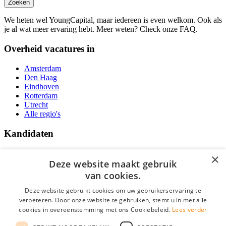
Zoeken
We heten wel YoungCapital, maar iedereen is even welkom. Ook als
je al wat meer ervaring hebt. Meer weten? Check onze FAQ.
Overheid vacatures in
Amsterdam
Den Haag
Eindhoven
Rotterdam
Utrecht
Alle regio's
Kandidaten
Traineeships
×
Vacatures
Deze website maakt gebruik
F.A.Q.
van cookies.
Over Vacatures Overheid Online
YoungCapital IOS App
Deze website gebruikt cookies om uw gebruikerservaring te
YoungCapital Android App
verbeteren. Door onze website te gebruiken, stemt u in met alle
cookies in overeenstemming met ons Cookiebeleid.
Lees verder
Werkgevers