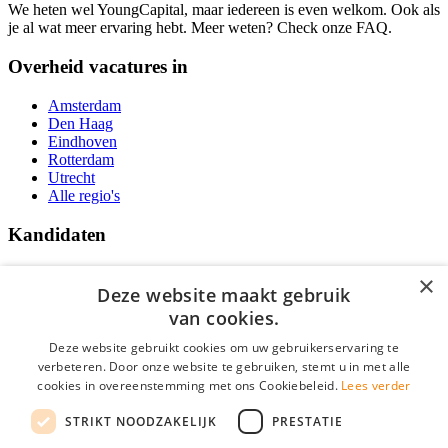
We heten wel YoungCapital, maar iedereen is even welkom. Ook als
je al wat meer ervaring hebt. Meer weten? Check onze FAQ.
Overheid vacatures in
Amsterdam
Den Haag
Eindhoven
Rotterdam
Utrecht
Alle regio's
Kandidaten
Traineeships
×
Vacatures
Deze website maakt gebruik
F.A.Q.
van cookies.
Over Vacatures Overheid Online
YoungCapital IOS App
Deze website gebruikt cookies om uw gebruikerservaring te
YoungCapital Android App
verbeteren. Door onze website te gebruiken, stemt u in met alle
cookies in overeenstemming met ons Cookiebeleid.
Lees verder
Werkgevers
STRIKT NOODZAKELIJK
PRESTATIE
Hoofdkantoor Hoofddorp